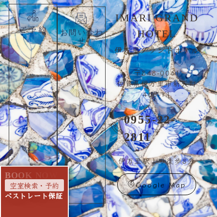
IMARI GRAND
ご予約
お問い合わ
HOTEL
せ
伊万里グランドホテル
〒848-0041
佐賀県伊万里市新天町
466-11
0955-22-
2811
伊万里駅より徒歩8分
B
O
O
K
N
O
W
Google Map
空室検索・予約
ベストレート保証