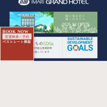
MIDORI TO HOTEL
緑に包まれた
癒しのホテル
2026.12 OPEN
B
O
O
K
N
O
W
空室検索・予約
ベストレート保証
わたしたちの
SDGs
私たちは持続可能な開発目標
(SDGs)を支援しています
徒歩30秒 | フィットネスジム
ご宿泊者様限定チケット有
詳しくはこちら
Copyright © IMARI GRAND HOTEL. All Rights Reserved.