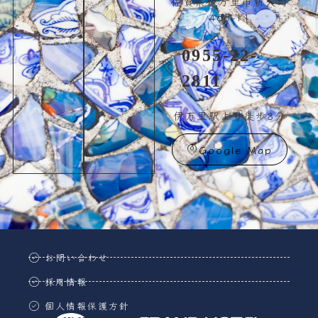
佐賀県伊万里市新天町
466-11
0955-22-
2811
伊万里駅より徒歩8分
Google Map
お問い合わせ
採用情報
個人情報保護方針