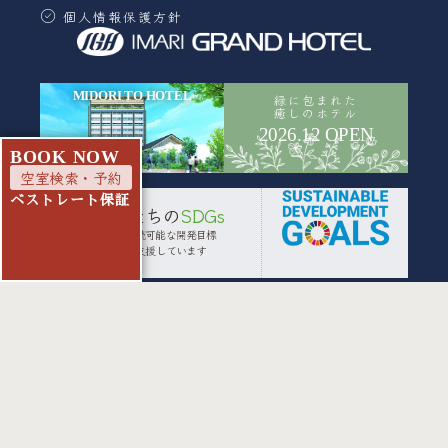
個人情報保護方針
MIDORI TO HOTEL
緑に包まれた
癒しのホテル
2026.12 OPEN
B
O
O
K
N
O
W
空室検索・予約
ベストレート保証
わたしたちの
SDGs
私たちは持続可能な開発目標
(SDGs)を支援しています
徒歩30秒 | フィットネスジム
ご宿泊者様限定チケット有
詳しくはこちら
Copyright © IMARI GRAND HOTEL. All Rights Reserved.