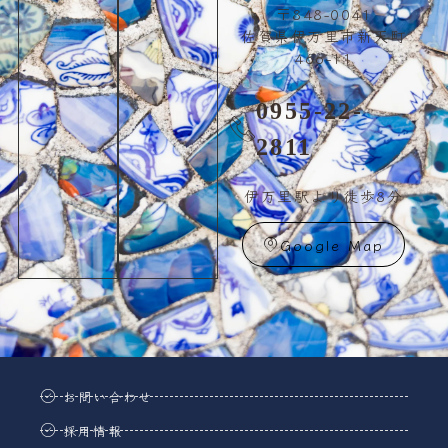
〒848-0041
佐賀県伊万里市新天町
466-11
0955-22-
2811
伊万里駅より徒歩8分
Google Map
お問い合わせ
採用情報